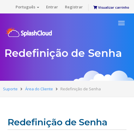
Português
Entrar
Registrar
Visualizar carrinho
Toggl
naviga
Redefinição de Senha
Suporte
Área do Cliente
Redefinição de Senha
Redefinição de Senha