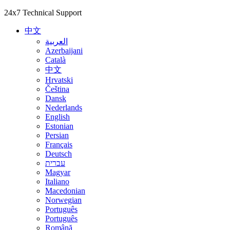
24x7 Technical Support
中文
العربية
Azerbaijani
Català
中文
Hrvatski
Čeština
Dansk
Nederlands
English
Estonian
Persian
Français
Deutsch
עברית
Magyar
Italiano
Macedonian
Norwegian
Português
Português
Română