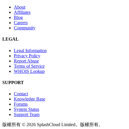
About
Affiliates
Blog
Careers
Community
LEGAL
Legal Information
Privacy Policy
Report Abuse
Terms of Service
WHOIS Lookup
SUPPORT
Contact
Knowledge Base
Forums
System Status
Support Team
版權所有 © 2026 SplashCloud Limited。版權所有。