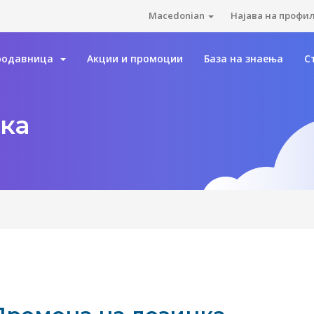
Macedonian
Најава на профи
родавница
Акции и промоции
База на знаења
С
ка