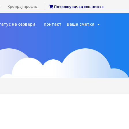
л
Креирај профил
Потрошувачка кошничка
татус на сервери
Контакт
Ваша сметка