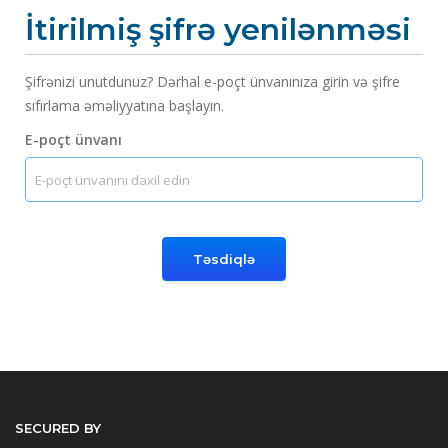
İtirilmiş şifrə yenilənməsi
Şifrənizi unutdunuz? Dərhal e-poçt ünvanınıza girin və şifre
sıfırlama əməliyyatına başlayın.
E-poçt ünvanı
Təsdiqlə
SECURED BY