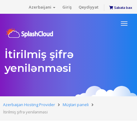
Azerbaijani
Giriş
Qeydiyyat
Səbətə bax
Toggl
naviga
İtirilmiş şifrə
yenilənməsi
Azerbaijan Hosting Provider
Müştəri paneli
İtirilmiş şifrə yenilənməsi