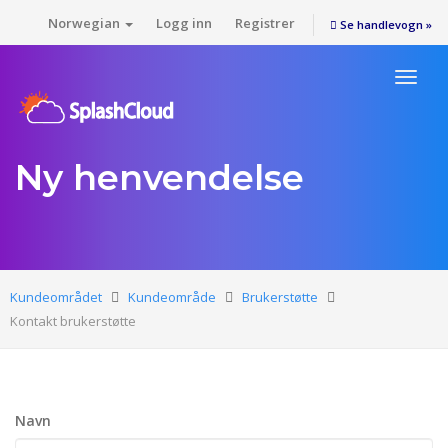
Norwegian
Logg inn
Registrer
Se handlevogn »
Toggl
naviga
Ny henvendelse
Kundeområdet
Kundeområde
Brukerstøtte
Kontakt brukerstøtte
Navn