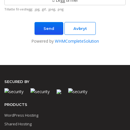
Legg til mer
Tillatte fil-vedlegg: .jpg, .gif, .jpeg, .png
Avbryt
Powered by
WHMCompleteSolution
SECURED BY
PRODUCTS
WordPress Hosting
Shared Hosting