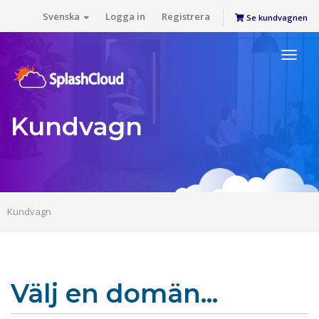
Svenska
Logga in
Registrera
Se kundvagnen
Toggl
naviga
Kundvagn
Kundvagn
Välj en domän...