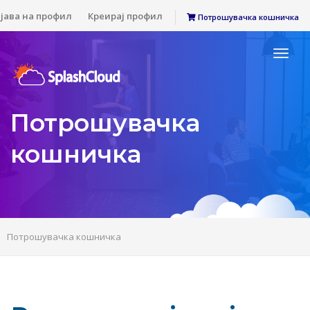
јава на профил
Креирај профил
Потрошувачка кошничка
Toggl
naviga
Потрошувачка
кошничка
Потрошувачка кошничка